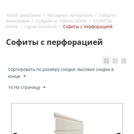
АвтоСтройЛавка
/
Фасадные материалы
/
Сайдинг
виниловый
/
Сайдинг и софиты Döcke
/
СОФИТЫ
Döcke
/
Серия Standard
/
Софиты с перфорацией
Софиты с перфорацией
Сортировать по размеру скидки: высокие скидки в
конце
16 На страницу