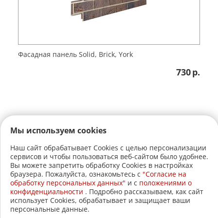
Фасадная панель Solid, Brick, York
730
р.
Мы используем cookies
Наш сайт обрабатывает Cookies с целью персонализации
сервисов и чтобы пользоваться веб-сайтом было удобнее.
+7 (3822)
22-17-60
Вы можете запретить обработку Cookies в настройках
браузера. Пожалуйста, ознакомьтесь с
"Согласие на
+7 (3822)
21-30-30
обработку персональных данных"
и c
положениями о
конфиденциальности
. Подробно рассказываем, как сайт
2005-2026 © АвтоСтройЛавка.
использует Cookies, обрабатывает и защищает ваши
персональные данные.
Меню