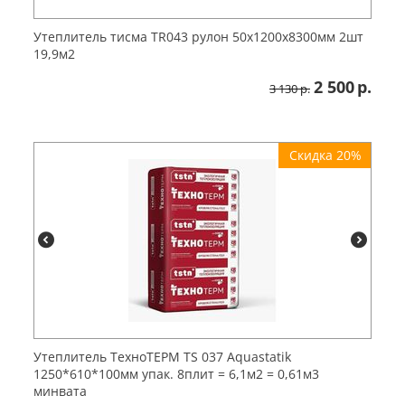
Утеплитель тисма TR043 рулон 50x1200x8300мм 2шт
19,9м2
2 500
р.
3 130
р.
Скидка 20%
Утеплитель ТехноТЕРМ TS 037 Aquastatik
1250*610*100мм упак. 8плит = 6,1м2 = 0,61м3
минвата