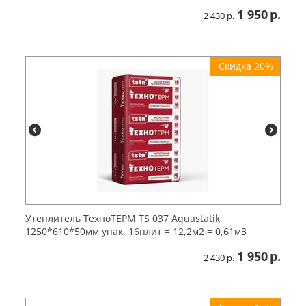
1 950
р.
2 430
р.
Скидка 20%
Утеплитель ТехноТЕРМ TS 037 Aquastatik
1250*610*50мм упак. 16плит = 12,2м2 = 0,61м3
1 950
р.
2 430
р.