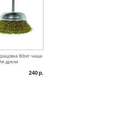
рацовка Biber чаша
ля дрели
240
р.