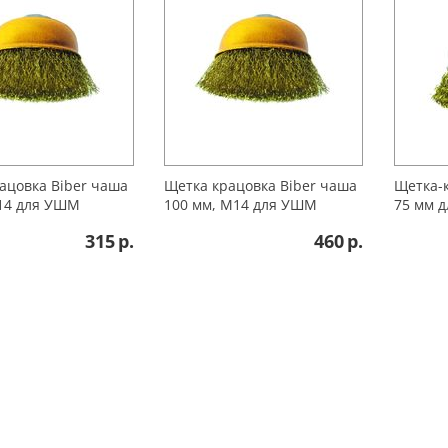
ацовка Biber чаша
Щетка крацовка Biber чаша
Щетка-к
14 для УШМ
100 мм, М14 для УШМ
75 мм д
315
р.
460
р.