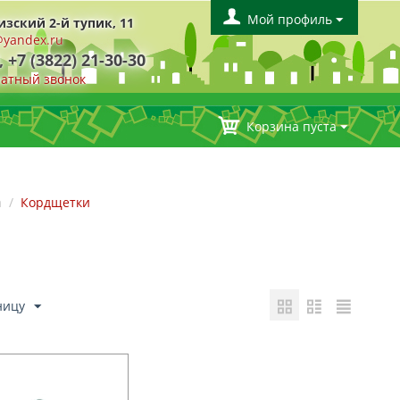
Мой профиль
изский 2-й тупик, 11
yandex.ru
, +7 (3822) 21-30-30
ратный звонок
Корзина пуста
а
/
Кордщетки
ницу