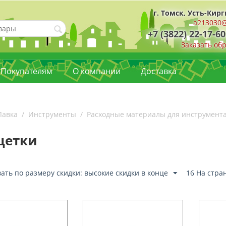
г. Томск, Усть-Кирг
a213030@
+7 (3822) 22-17-60
Заказать об
Покупателям
О компании
Доставка
Лавка
/
Инструменты
/
Расходные материалы для инструмент
щетки
ать по размеру скидки: высокие скидки в конце
16 На стра