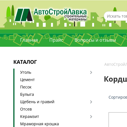
Главная
Прайс
Вопросы и отзывы
КАТАЛОГ
АвтоСтрой
Уголь
Корд
Цемент
Песок
Булыга
Сортиров
Щебень и гравий
Отсев
Керамзит
Мраморная крошка