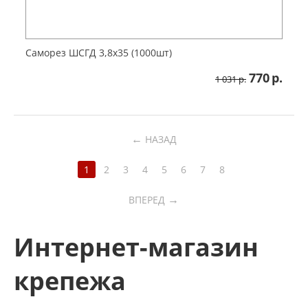
Саморез ШСГД 3,8х35 (1000шт)
770
р.
1 031
р.
←
НАЗАД
1
2
3
4
5
6
7
8
→
ВПЕРЕД
Интернет-магазин
крепежа