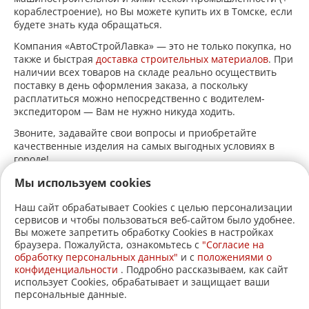
кораблестроение), но Вы можете купить их в Томске, если
будете знать куда обращаться.
Компания «АвтоСтройЛавка» — это не только покупка, но
также и быстрая
доставка строительных материалов
. При
наличии всех товаров на складе реально осуществить
поставку в день оформления заказа, а поскольку
расплатиться можно непосредственно с водителем-
экспедитором — Вам не нужно никуда ходить.
Звоните, задавайте свои вопросы и приобретайте
качественные изделия на самых выгодных условиях в
городе!
Мы используем cookies
Наш сайт обрабатывает Cookies с целью персонализации
сервисов и чтобы пользоваться веб-сайтом было удобнее.
+7 (3822)
22-17-60
Вы можете запретить обработку Cookies в настройках
браузера. Пожалуйста, ознакомьтесь с
"Согласие на
+7 (3822)
21-30-30
обработку персональных данных"
и c
положениями о
конфиденциальности
. Подробно рассказываем, как сайт
2005-2026 © АвтоСтройЛавка.
использует Cookies, обрабатывает и защищает ваши
персональные данные.
Меню