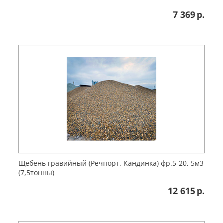
7 369
р.
Щебень гравийный (Речпорт, Кандинка) фр.5-20, 5м3
(7,5тонны)
12 615
р.