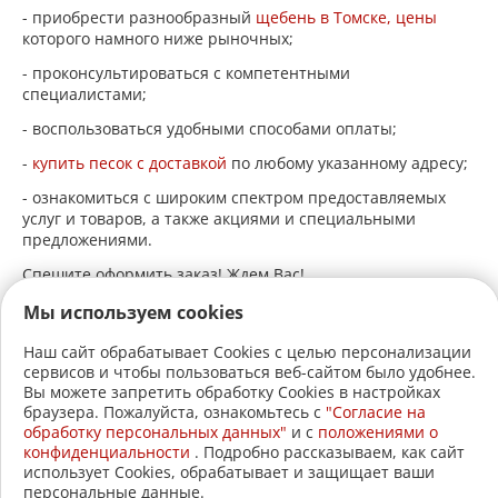
- приобрести разнообразный
щебень в Томске, цены
которого намного ниже рыночных;
- проконсультироваться с компетентными
специалистами;
- воспользоваться удобными способами оплаты;
-
купить песок с доставкой
по любому указанному адресу;
- ознакомиться с широким спектром предоставляемых
услуг и товаров, а также акциями и специальными
предложениями.
Спешите оформить заказ! Ждем Вас!
Мы используем cookies
Наш сайт обрабатывает Cookies с целью персонализации
сервисов и чтобы пользоваться веб-сайтом было удобнее.
+7 (3822)
22-17-60
Вы можете запретить обработку Cookies в настройках
браузера. Пожалуйста, ознакомьтесь с
"Согласие на
+7 (3822)
21-30-30
обработку персональных данных"
и c
положениями о
конфиденциальности
. Подробно рассказываем, как сайт
2005-2026 © АвтоСтройЛавка.
использует Cookies, обрабатывает и защищает ваши
персональные данные.