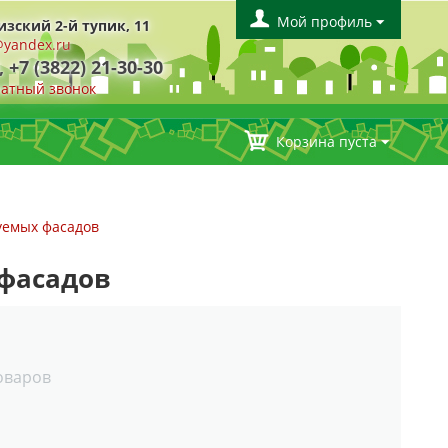
Мой профиль
изский 2-й тупик, 11
yandex.ru
, +7 (3822) 21-30-30
ратный звонок
Корзина пуста
уемых фасадов
фасадов
товаров