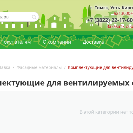
г. Томск, Усть-Кирг
a213030@
+7 (3822) 22-17-60
Заказать об
Покупателям
О компании
Доставка
Лавка
/
Фасадные материалы
/
Комплектующие для вентилир
лектующие для вентилируемых 
В этой категории нет 