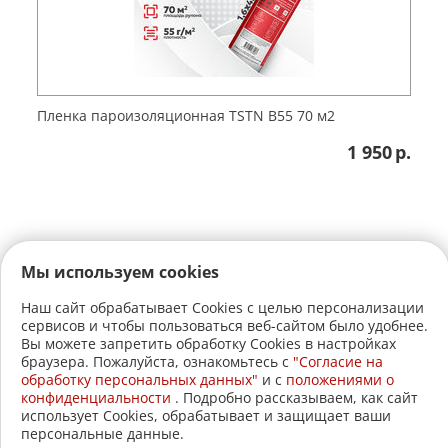
Пленка пароизоляционная TSTN B55 70 м2
1 950
р.
Мы используем cookies
Наш сайт обрабатывает Cookies с целью персонализации
сервисов и чтобы пользоваться веб-сайтом было удобнее.
+7 (3822)
22-17-60
Вы можете запретить обработку Cookies в настройках
браузера. Пожалуйста, ознакомьтесь с
"Согласие на
+7 (3822)
21-30-30
обработку персональных данных"
и c
положениями о
конфиденциальности
. Подробно рассказываем, как сайт
2005-2026 © АвтоСтройЛавка.
использует Cookies, обрабатывает и защищает ваши
персональные данные.
Меню