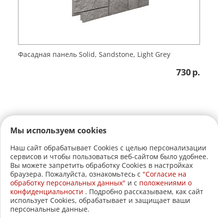
Фасадная панель Solid, Sandstone, Light Grey
730
р.
Мы используем cookies
Наш сайт обрабатывает Cookies с целью персонализации
сервисов и чтобы пользоваться веб-сайтом было удобнее.
+7 (3822)
22-17-60
Вы можете запретить обработку Cookies в настройках
браузера. Пожалуйста, ознакомьтесь с
"Согласие на
+7 (3822)
21-30-30
обработку персональных данных"
и c
положениями о
конфиденциальности
. Подробно рассказываем, как сайт
2005-2026 © АвтоСтройЛавка.
использует Cookies, обрабатывает и защищает ваши
персональные данные.
Меню