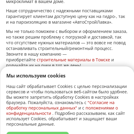
микроклимат в вашем доме.
Наше сотрудничество с надежными поставщиками
гарантирует клиентам доступную цену как на гидро-, так
и на пароизоляцию в магазине «АвтоСтройЛавка».
Мы не только поможем с выбором и оформлением заказа,
но также решим проблему с погрузкой и доставкой, так
что отсутствие нужных материалов — это вовсе не повод
останавливать строительный/ремонтный процесс.
Звоните в нашу компанию —
приобретайте
строительные материалы в Томске
и
получайте их на руки в тот же день!
Мы используем cookies
Наш сайт обрабатывает Cookies с целью персонализации
сервисов и чтобы пользоваться веб-сайтом было удобнее.
+7 (3822)
22-17-60
Вы можете запретить обработку Cookies в настройках
браузера. Пожалуйста, ознакомьтесь с
"Согласие на
+7 (3822)
21-30-30
обработку персональных данных"
и c
положениями о
конфиденциальности
. Подробно рассказываем, как сайт
2005-2026 © АвтоСтройЛавка.
использует Cookies, обрабатывает и защищает ваши
персональные данные.
Меню