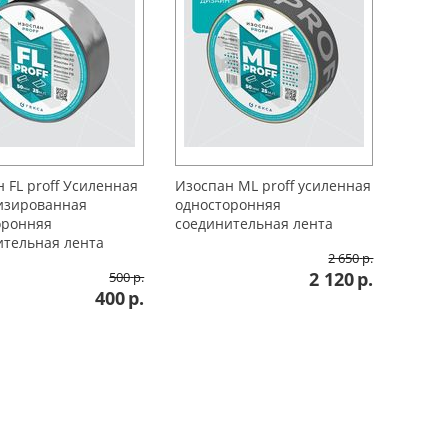
 FL proff Усиленная
Изоспан ML proff усиленная
изированная
односторонняя
оронняя
соединительная лента
ительная лента
2 650
р.
2 120
р.
500
р.
400
р.