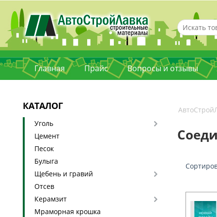
Главная
Прайс
Вопросы и отзывы
КАТАЛОГ
АвтоСтрой
Уголь
Соед
Цемент
Песок
Булыга
Сортиров
Щебень и гравий
Отсев
Керамзит
Мраморная крошка