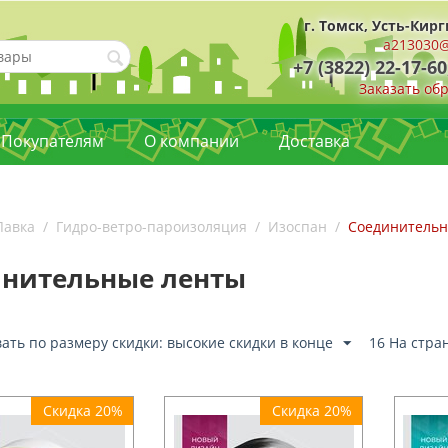
г. Томск, Усть-Кирг
a213030@
+7 (3822) 22-17-60
Заказать об
Покупателям
О компании
Доставка
Лавка
/
Гидро-ветро-пароизоляция
/
Изоспан
/
Соединительн
инительные ленты
ать по размеру скидки: высокие скидки в конце
16 На стра
Скидка 20%
Скидка 20%