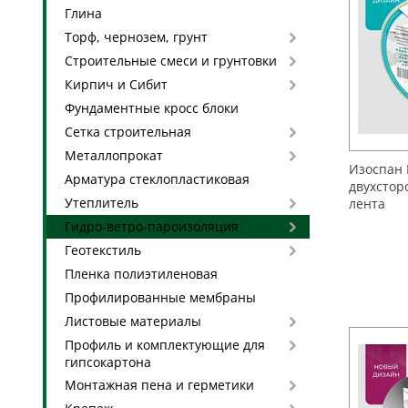
Глина
Торф, чернозем, грунт
Строительные смеси и грунтовки
Кирпич и Сибит
Фундаментные кросс блоки
Сетка строительная
Металлопрокат
Изоспан 
Арматура стеклопластиковая
двухстор
Утеплитель
лента
Гидро-ветро-пароизоляция
Геотекстиль
Пленка полиэтиленовая
Профилированные мембраны
Листовые материалы
Профиль и комплектующие для
гипсокартона
Монтажная пена и герметики