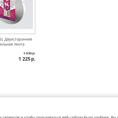
SL Двухсторонняя
ельная лента
1 530
р.
1 225
р.
 сервисов и чтобы пользоваться веб-сайтом было удобнее. Вы 