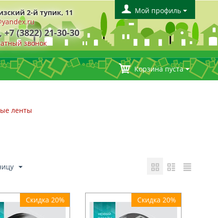
Мой профиль
изский 2-й тупик, 11
yandex.ru
, +7 (3822) 21-30-30
ратный звонок
Корзина пуста
ые ленты
ницу
Скидка 20%
Скидка 20%