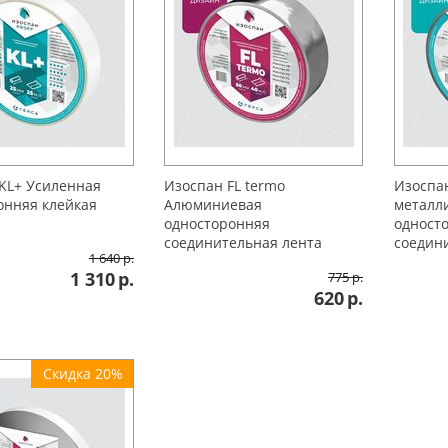
KL+ Усиленная
Изоспан FL termo
Изоспан
онняя клейкая
Алюминиевая
металл
односторонняя
одност
соединительная лента
соедин
1 640
р.
1 310
р.
775
р.
620
р.
Скидка 20%