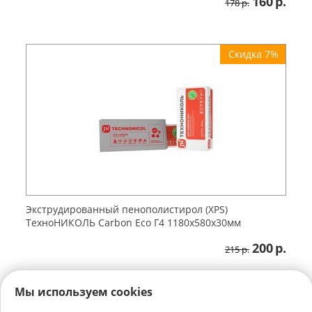
160
р.
178
р.
Скидка 7%
Экструдированный пенополистирол (XPS)
ТехноНИКОЛЬ Carbon Eco Г4 1180х580х30мм
200
р.
215
р.
Мы используем cookies