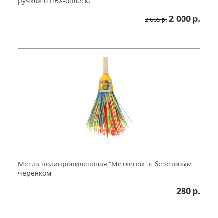
ручкой в ПВХ-оплётке
2 000
р.
2 665
р.
Метла полипропиленовая “Метленок” с березовым
черенком
280
р.