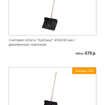
Снеговая лопата "Крепыш" 450х330 мм с
деревянным черенком
670
р.
895
р.
Скидка 25%