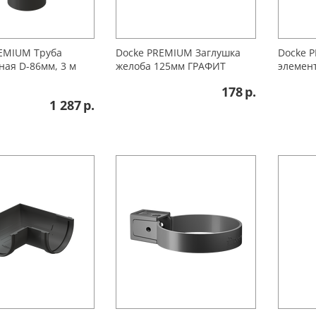
EMIUМ Труба
Docke PREMIUM Заглушка
Docke 
ная D-86мм, 3 м
желоба 125мм ГРАФИТ
элемен
178
р.
1 287
р.