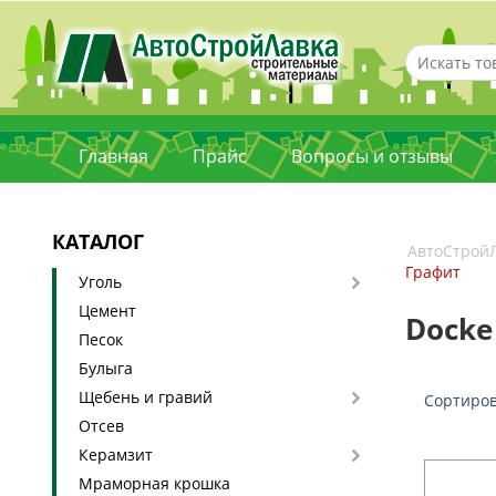
Главная
Прайс
Вопросы и отзывы
КАТАЛОГ
АвтоСтрой
Графит
Уголь
Цемент
Docke
Песок
Булыга
Щебень и гравий
Сортиров
Отсев
Керамзит
Мраморная крошка