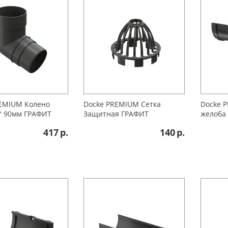
REMIUМ Колено
Docke PREMIUМ Сетка
Docke 
° 90мм ГРАФИТ
Защитная ГРАФИТ
желоба
417
р.
140
р.