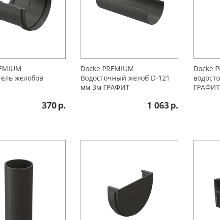
REMIUМ
Docke PREMIUM
Docke 
ель желобов
Водосточный желоб D-121
водосто
мм 3м ГРАФИТ
ГРАФИТ
370
р.
1 063
р.