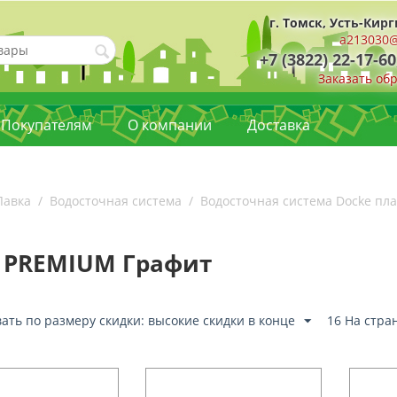
г. Томск, Усть-Кирг
a213030@
+7 (3822) 22-17-60
Заказать об
Покупателям
О компании
Доставка
Лавка
/
Водосточная система
/
Водосточная система Docke пл
 PREMIUM Графит
ать по размеру скидки: высокие скидки в конце
16 На стра