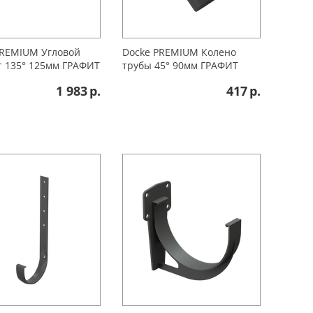
PREMIUМ Угловой
Docke PREMIUМ Колено
т 135° 125мм ГРАФИТ
трубы 45° 90мм ГРАФИТ
1 983
р.
417
р.