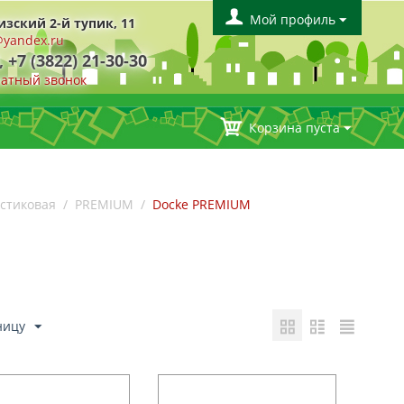
Мой профиль
изский 2-й тупик, 11
yandex.ru
, +7 (3822) 21-30-30
ратный звонок
Корзина пуста
астиковая
/
PREMIUM
/
Docke PREMIUM
ницу