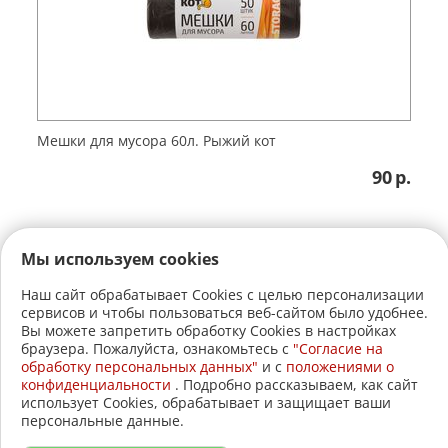
Мешки для мусора 60л. Рыжий кот
90
р.
Мы используем cookies
Наш сайт обрабатывает Cookies с целью персонализации
сервисов и чтобы пользоваться веб-сайтом было удобнее.
+7 (3822)
22-17-60
Вы можете запретить обработку Cookies в настройках
браузера. Пожалуйста, ознакомьтесь с
"Согласие на
+7 (3822)
21-30-30
обработку персональных данных"
и c
положениями о
конфиденциальности
. Подробно рассказываем, как сайт
2005-2026 © АвтоСтройЛавка.
использует Cookies, обрабатывает и защищает ваши
персональные данные.
Меню