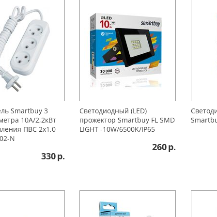
ль Smartbuy 3
Светодиодный (LED)
Светоди
 метра 10А/2,2кВт
прожектор Smartbuy FL SMD
Smartb
мления ПВС 2х1,0
LIGHT -10W/6500K/IP65
-02-N
260
р.
330
р.