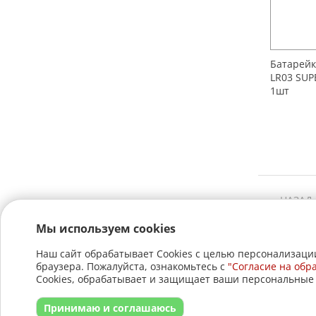
Батарейк
LR03 SUP
1шт
←
НАЗАД
Мы используем cookies
Наш сайт обрабатывает Cookies с целью персонализации
браузера. Пожалуйста, ознакомьтесь с
"Согласие на обр
+7 (3822)
Cookies, обрабатывает и защищает ваши персональные
22-17-60
Прайс
Вопросы и 
+7 (3822)
21-30-30
Принимаю и соглашаюсь
Политика Конфиденц