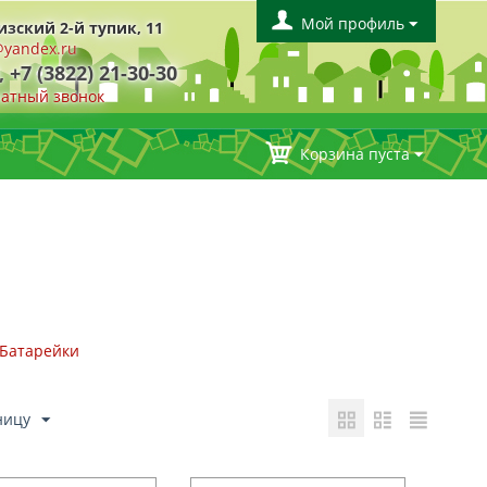
Мой профиль
изский 2-й тупик, 11
yandex.ru
, +7 (3822) 21-30-30
ратный звонок
Корзина пуста
Батарейки
ницу