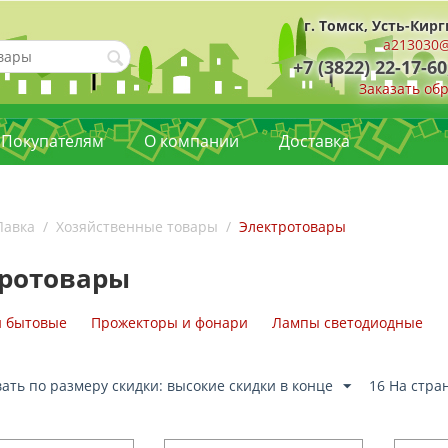
г. Томск, Усть-Кирг
a213030@
+7 (3822) 22-17-60
Заказать об
Покупателям
О компании
Доставка
Лавка
/
Хозяйственные товары
/
Электротовары
ротовары
и бытовые
Прожекторы и фонари
Лампы светодиодные
ать по размеру скидки: высокие скидки в конце
16 На стра