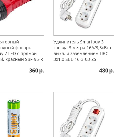
ляторный
Удлинитель Smartbuy 3
иодный фонарь
гнезда 3 метра 16А/3,5кВт с
y 7 LED с прямой
выкл. и заземлением ПВС
й, красный SBF-95-R
3х1,0 SBE-16-3-03-ZS
360
р.
480
р.