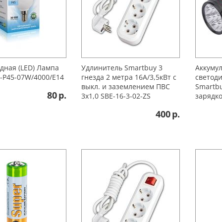
дная (LED) Лампа
Удлинитель Smartbuy 3
Аккуму
-P45-07W/4000/E14
гнезда 2 метра 16А/3,5кВт с
светод
выкл. и заземлением ПВС
Smartbu
80
р.
3х1,0 SBE-16-3-02-ZS
зарядко
400
р.