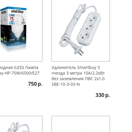
одная (LED) Лампа
Удлинитель Smartbuy 3
uy-HP-75W/6500/E27
гнезда 3 метра 10А/2,2кВт
без заземления ПВС 2х1,0
750
р.
SBE-10-3-03-N
330
р.