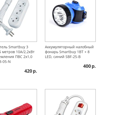
тель Smartbuy 3
Аккумуляторный налобный
5 метров 10А/2,2кВт
фонарь Smartbuy 1ВТ + 8
емления ПВС 2х1,0
LED, синий SBF-25-B
3-05-N
400
р.
420
р.