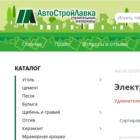
Главная
Прайс
Вопросы и отзывы
КАТАЛОГ
АвтоСтрой
Уголь
Элект
Цемент
Песок
Удлинител
Булыга
Щебень и гравий
Отсев
Сортиров
Керамзит
Мраморная крошка