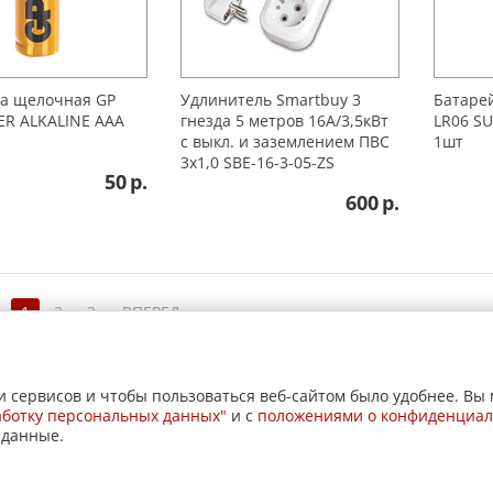
а щелочная GP
Удлинитель Smartbuy 3
Батаре
ER ALKALINE ААА
гнезда 5 метров 16А/3,5кВт
LR06 SU
с выкл. и заземлением ПВС
1шт
3х1,0 SBE-16-3-05-ZS
50
р.
600
р.
→
1
2
3
ВПЕРЕД
 сервисов и чтобы пользоваться веб-сайтом было удобнее. Вы 
аботку персональных данных"
и c
положениями о конфиденциал
 данные.
отзывы
Покупателям
О компании
Доставка
иальности
Согласие на обработку персональных данных