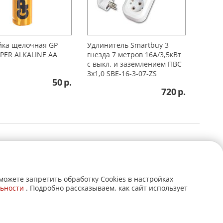
йка щелочная GP
Удлинитель Smartbuy 3
PER ALKALINE АА
гнезда 7 метров 16А/3,5кВт
с выкл. и заземлением ПВС
3х1,0 SBE-16-3-07-ZS
50
р.
720
р.
можете запретить обработку Cookies в настройках
ьности
. Подробно рассказываем, как сайт использует
AlparySoft R&D
Создание сайта: