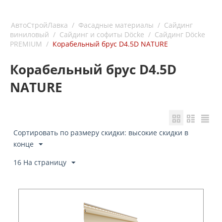
АвтоСтройЛавка
/
Фасадные материалы
/
Сайдинг
виниловый
/
Сайдинг и софиты Döcke
/
Сайдинг Döcke
PREMIUM
/
Ко­ра­бель­ный брус D4.5D NATURE
Ко­ра­бель­ный брус D4.5D
NATURE
Сортировать по размеру скидки: высокие скидки в
конце
16 На страницу