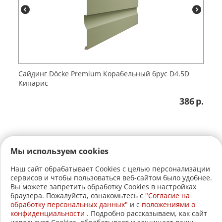
Сайдинг Döcke Premium Корабельный брус D4.5D
Кипарис
386
р.
Мы используем cookies
Наш сайт обрабатывает Cookies с целью персонализации
сервисов и чтобы пользоваться веб-сайтом было удобнее.
+7 (3822)
22-17-60
Вы можете запретить обработку Cookies в настройках
браузера. Пожалуйста, ознакомьтесь с
"Согласие на
+7 (3822)
21-30-30
обработку персональных данных"
и c
положениями о
конфиденциальности
. Подробно рассказываем, как сайт
2005-2026 © АвтоСтройЛавка.