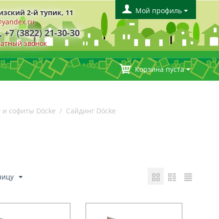
Мой профиль
изский 2-й тупик, 11
yandex.ru
, +7 (3822) 21-30-30
ратный звонок
Корзина пуста
 и софиты Döcke
/
Сайдинг Döcke
ницу