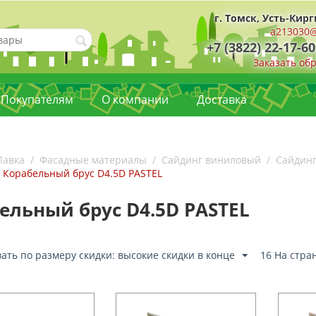
г. Томск, Усть-Кирг
a213030@
+7 (3822) 22-17-60
Заказать об
Покупателям
О компании
Доставка
Лавка
/
Фасадные материалы
/
Сайдинг виниловый
/
Сайдинг
Корабельный брус D4.5D PASTEL
ельный брус D4.5D PASTEL
ать по размеру скидки: высокие скидки в конце
16 На стра