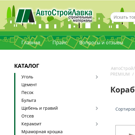
Главная
Прайс
Вопросы и отзывы
КАТАЛОГ
АвтоСтрой
PREMIUM
/
Уголь
Цемент
Кораб
Песок
Булыга
Щебень и гравий
Сортиров
Отсев
Керамзит
Мраморная крошка