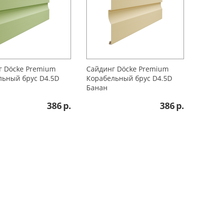
г Döcke Premium
Сайдинг Döcke Premium
льный брус D4.5D
Корабельный брус D4.5D
Банан
386
р.
386
р.