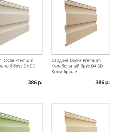
г Döcke Premium
Сайдинг Döcke Premium
льный брус D4.5D
Корабельный брус D4.5D
Крем-брюле
386
р.
386
р.