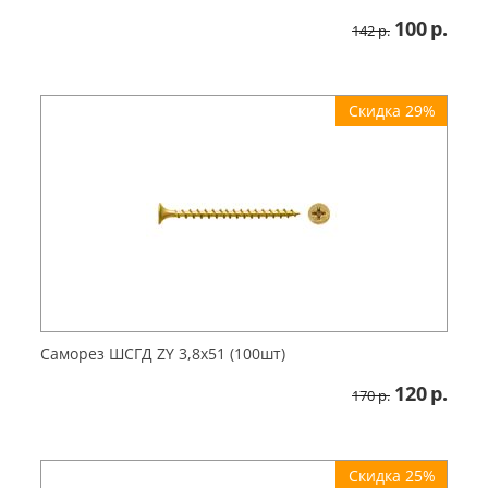
100
р.
142
р.
Скидка 29%
Саморез ШСГД ZY 3,8х51 (100шт)
120
р.
170
р.
Скидка 25%