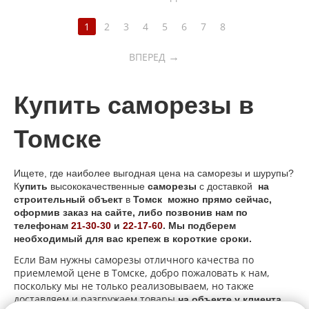
1
2
3
4
5
6
7
8
→
ВПЕРЕД
Купить
саморезы в
Томске
Ищете, где наиболее выгодная цена на саморезы и шурупы?
К
упить
высококачественные
саморезы
с доставкой
на
строительный объект
в
Томск можно прямо сейчас,
оформив заказ на сайте, либо позвонив нам по
телефонам
21-30-30
и
22-17-60
. Мы подберем
необходимый для вас крепеж в короткие сроки.
Если Вам нужны саморезы отличного качества по
приемлемой цене в Томске, добро пожаловать к нам,
поскольку мы не только реализовываем, но также
доставляем и разгружаем товары
на объекте у клиента.