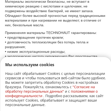
Материалы экологически безопасны, не вступают в
химическую реакцию с кислотами и щелочами, не
подвержены воздействию бактерий, не имеют запаха.
Обладают более высокой прочностью перед традиционными
материалами и при нагревании не выделяют, в отличие от
них, бензольные масла.
Примененяя материалы TECHNOHAUT гарантированы:
• предотвращение протечек кровли;
• долговечность теплоизоляции без потерь тепла и
разрушения;
• низкие эксплуатационные расходы;
• экологическую чистоту окружающего Вас пространства.
Мы используем cookies
Наш сайт обрабатывает Cookies с целью персонализации
сервисов и чтобы пользоваться веб-сайтом было удобнее.
+7 (3822)
22-17-60
Вы можете запретить обработку Cookies в настройках
браузера. Пожалуйста, ознакомьтесь с
"Согласие на
+7 (3822)
21-30-30
обработку персональных данных"
и c
положениями о
конфиденциальности
. Подробно рассказываем, как сайт
2005-2026 © АвтоСтройЛавка.
использует Cookies, обрабатывает и защищает ваши
персональные данные.
Меню