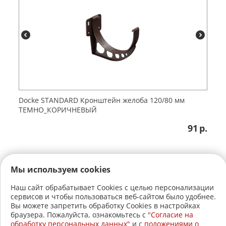
Dоcke STANDARD Кронштейн желоба 120/80 мм
ТЕМНО_КОРИЧНЕВЫЙ
91
р.
Мы используем cookies
Наш сайт обрабатывает Cookies с целью персонализации
сервисов и чтобы пользоваться веб-сайтом было удобнее.
+7 (3822)
22-17-60
Вы можете запретить обработку Cookies в настройках
браузера. Пожалуйста, ознакомьтесь с
"Согласие на
+7 (3822)
21-30-30
обработку персональных данных"
и c
положениями о