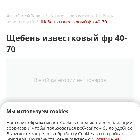
АвтоСтройЛавка
/
Каталог заказчика
/
Щебень
известковый
/
Щебень известковый фр 40-70
Щебень известковый фр 40-
70
В этой категории нет товаров
Мы используем cookies
Наш сайт обрабатывает Cookies с целью персонализации
сервисов и чтобы пользоваться веб-сайтом было удобнее.
+7 (3822)
22-17-60
Вы можете запретить обработку Cookies в настройках
браузера. Пожалуйста, ознакомьтесь с
"Согласие на