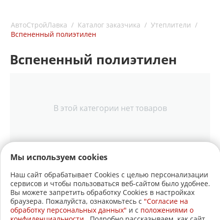
АвтоСтройЛавка
/
Каталог заказчика
/
Утеплители
/
Вспененный полиэтилен
Вспененный полиэтилен
В этой категории нет товаров
Мы используем cookies
Наш сайт обрабатывает Cookies с целью персонализации
сервисов и чтобы пользоваться веб-сайтом было удобнее.
+7 (3822)
22-17-60
Вы можете запретить обработку Cookies в настройках
браузера. Пожалуйста, ознакомьтесь с
"Согласие на
+7 (3822)
21-30-30
обработку персональных данных"
и c
положениями о
конфиденциальности
. Подробно рассказываем, как сайт